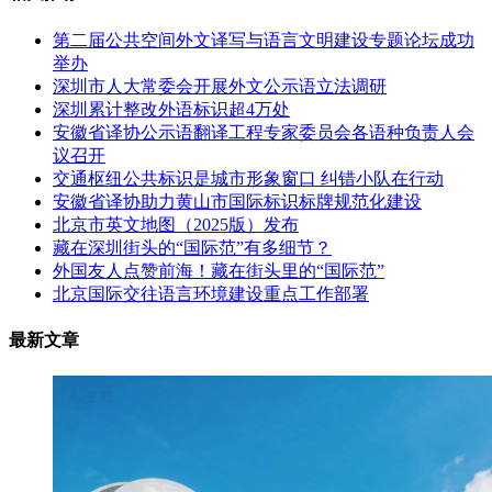
第二届公共空间外文译写与语言文明建设专题论坛成功
举办
深圳市人大常委会开展外文公示语立法调研
深圳累计整改外语标识超4万处
安徽省译协公示语翻译工程专家委员会各语种负责人会
议召开
交通枢纽公共标识是城市形象窗口 纠错小队在行动
安徽省译协助力黄山市国际标识标牌规范化建设
北京市英文地图（2025版）发布
藏在深圳街头的“国际范”有多细节？
外国友人点赞前海！藏在街头里的“国际范”
北京国际交往语言环境建设重点工作部署
最新文章