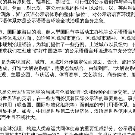
发的具有原则性、指导性、参照性、可行性的公示语创作与译写规
法则。然而，对比汉、英公示语规约性时可以发现，汉、英两种
译”现象，皆与汉语公示语体系的整体“缺位”、对公示语语言环
示语体系亦是公示语语言环境全域治理的当务之急。
市、国际旅游目的地、超大型国际节事活动主办地等公示语语言环
整体规划方面，如诠释区域/城市定位、区域/城市精神、区域/
体规划治理经验，为我们提供了一些范例。上述城市以及纽约、
要求我们在创建“讲好中国故事”的公示语语言环境进程中充分交
”，是为实现国家、城市、区域对外传播定位而规划、设计、施行
成。打造“大解说系统”，需要点线结合、由线到面。“大解说系
然景观、主题公园、节庆活动、体育赛事、文艺演出、商务购物、
时也是公示语语言环境的局域与全域治理理念和经验的国际交流。
当世界语的英语，在一些方面扮演着国际公示语的重要角色。事
家作用（联合国、国际标准化组织等）而创建的专门用语体系。
明显不足。如今，中国是世界第二大经济体，汉语是世界使用人
运而生且不断壮大。
与全球治理、构建人类命运共同体使命的重要组成部分。公示语
中国故事”和共建“一带一路”，并为全球治理、文明互鉴提供关