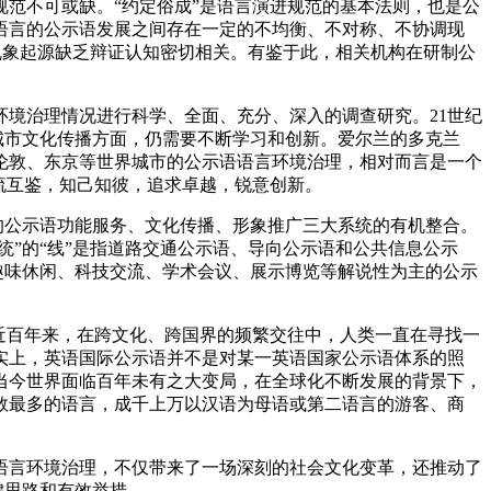
范不可或缺。“约定俗成”是语言演进规范的基本法则，也是公
语言的公示语发展之间存在一定的不均衡、不对称、不协调现
境乱象起源缺乏辩证认知密切相关。有鉴于此，相关机构在研制公
境治理情况进行科学、全面、充分、深入的调查研究。21世纪
城市文化传播方面，仍需要不断学习和创新。爱尔兰的多克兰
伦敦、东京等世界城市的公示语语言环境治理，相对而言是一个
流互鉴，知己知彼，追求卓越，锐意创新。
的公示语功能服务、文化传播、形象推广三大系统的有机整合。
统”的“线”是指道路交通公示语、导向公示语和公共信息公示
趣味休闲、科技交流、学术会议、展示博览等解说性为主的公示
近百年来，在跨文化、跨国界的频繁交往中，人类一直在寻找一
实上，英语国际公示语并不是对某一英语国家公示语体系的照
当今世界面临百年未有之大变局，在全球化不断发展的背景下，
数最多的语言，成千上万以汉语为母语或第二语言的游客、商
语言环境治理，不仅带来了一场深刻的社会文化变革，还推动了
键思路和有效举措。