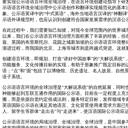
要实现公示语语言环境全域治理，在语言环境创建论指导下研
示语语言环境全域治理中公示语创作和翻译实现规范化的基本
象。公示语英译中的“中式英语”，海外当地语言汉译的“神翻
示语外译规范时，也应认识到创建符合国家发展需求的汉语公
在此过程中，我们需要知己知彼，对现今全球范围内的世界城
以来，我们在公示语语言环境治理方面积累了丰富的经验，但在
兹、英国的布里斯托尔、花园之城新加坡的公示语语言环境整
渐进过程，而我国的北京、上海等城市则是跨越式突进。这就
创建语言环境，即规划、打造“讲好中国故事”的“大解说系统
功能服务、文化传播目标的实现，有助于形象推广既定目标的达
语；“点”和“面”包括了以博物馆、历史遗址、名人故居、自
语子系统。
公示语语言环境的全球治理是“大解说系统”的自然延展，同
种能够起到互联互通作用的国际公示语。目前在一定程度上充
搬，而是依据自觉约定俗成法则，服务特定目标，发挥领域专
英语国际公示语在满足其他语言、文化背景使用者需求方面已
人、留学生等群体“走出去”与“走进来”，使汉语国际公示语应
公示语语言环境的局域治理、全域治理、全球治理，是中国参
城市管理理念的转变以及国家和地方形象的提升，有助于“讲好