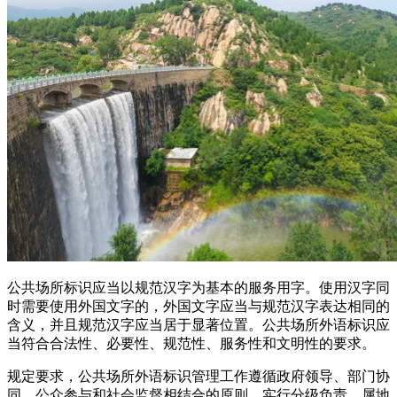
公共场所标识应当以规范汉字为基本的服务用字。使用汉字同
时需要使用外国文字的，外国文字应当与规范汉字表达相同的
含义，并且规范汉字应当居于显著位置。公共场所外语标识应
当符合合法性、必要性、规范性、服务性和文明性的要求。
规定要求，公共场所外语标识管理工作遵循政府领导、部门协
同、公众参与和社会监督相结合的原则，实行分级负责、属地