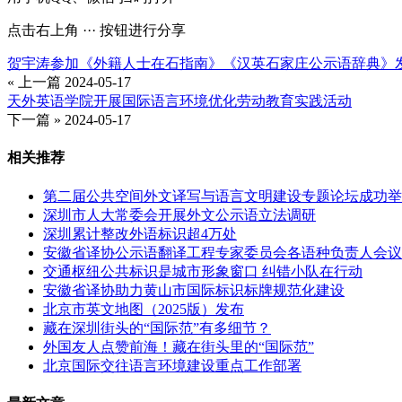
点击右上角 ··· 按钮进行分享
贺宇涛参加《外籍人士在石指南》《汉英石家庄公示语辞典》
« 上一篇
2024-05-17
天外英语学院开展国际语言环境优化劳动教育实践活动
下一篇 »
2024-05-17
相关推荐
第二届公共空间外文译写与语言文明建设专题论坛成功举
深圳市人大常委会开展外文公示语立法调研
深圳累计整改外语标识超4万处
安徽省译协公示语翻译工程专家委员会各语种负责人会议
交通枢纽公共标识是城市形象窗口 纠错小队在行动
安徽省译协助力黄山市国际标识标牌规范化建设
北京市英文地图（2025版）发布
藏在深圳街头的“国际范”有多细节？
外国友人点赞前海！藏在街头里的“国际范”
北京国际交往语言环境建设重点工作部署