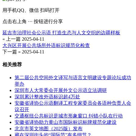
用手机QQ、微信 扫码打开
点击右上角 ··· 按钮进行分享
延吉市治理社会公示语 打造生态与人文交织的边疆样板
« 上一篇
2025-04-11
大兴区开展公共场所外语标识规范化检查
下一篇 »
2025-04-11
相关推荐
第二届公共空间外文译写与语言文明建设专题论坛成功
举办
深圳市人大常委会开展外文公示语立法调研
深圳累计整改外语标识超4万处
安徽省译协公示语翻译工程专家委员会各语种负责人会
议召开
交通枢纽公共标识是城市形象窗口 纠错小队在行动
安徽省译协助力黄山市国际标识标牌规范化建设
北京市英文地图（2025版）发布
藏在深圳街头的“国际范”有多细节？