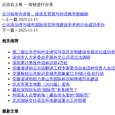
点击右上角 ··· 按钮进行分享
古川裕举办讲座，谈语言景观与外语教学新赋能
« 上一篇
2025-11-13
公示语治理与城市国际语言环境建设学术研讨会成功举办
下一篇 »
2025-11-13
相关推荐
第二届公共空间外文译写与语言文明建设专题论坛成功举
深圳市人大常委会开展外文公示语立法调研
深圳累计整改外语标识超4万处
安徽省译协公示语翻译工程专家委员会各语种负责人会议
交通枢纽公共标识是城市形象窗口 纠错小队在行动
安徽省译协助力黄山市国际标识标牌规范化建设
北京市英文地图（2025版）发布
藏在深圳街头的“国际范”有多细节？
外国友人点赞前海！藏在街头里的“国际范”
北京国际交往语言环境建设重点工作部署
最新文章