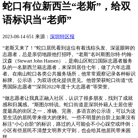
蛇口有位新西兰“老斯”，给双
语标识当“老师”
2023-08-14
651
来源：
深圳特区报
“老斯又来了！”蛇口居民看到这位有着浅棕头发、深蓝眼眸的
志愿者，总是亲切地跟他打招呼。“老斯”名叫斯图尔特·约翰·
汉森（Stewart John Hansen），是南山区蛇口国际志愿者服务
队的一名新西兰籍志愿者，来深圳居住七年，做了六年志愿
者。在南山蛇口各类公共服务场所，他常常观察记录各种标识
标牌、公示语，为双语优化提供意见。他曾荣获蛇口街道“优
秀国际志愿者”“深圳2022年度十大志愿者”等荣誉。
“做志愿者让我真正融入社区，认识了很多朋友，找到了成就
感和归属感。”斯图尔特说。蛇口街道是深圳外籍人士居住密
度最高的街区之一，准确、完善、多语言的公示语，可以为这
里生活的居民带来很大的便利。一些不明显的台阶上如果没有
标注“小心台阶”的标识，路过的人可能会不小心踩空或绊倒；
小区有些居民不清楚文明养犬守则，也会给其他居民带来困
扰。