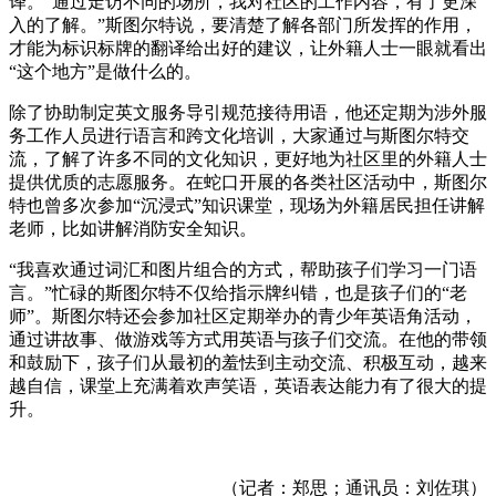
译。“通过走访不同的场所，我对社区的工作内容，有了更深
入的了解。”斯图尔特说，要清楚了解各部门所发挥的作用，
才能为标识标牌的翻译给出好的建议，让外籍人士一眼就看出
“这个地方”是做什么的。
除了协助制定英文服务导引规范接待用语，他还定期为涉外服
务工作人员进行语言和跨文化培训，大家通过与斯图尔特交
流，了解了许多不同的文化知识，更好地为社区里的外籍人士
提供优质的志愿服务。在蛇口开展的各类社区活动中，斯图尔
特也曾多次参加“沉浸式”知识课堂，现场为外籍居民担任讲解
老师，比如讲解消防安全知识。
“我喜欢通过词汇和图片组合的方式，帮助孩子们学习一门语
言。”忙碌的斯图尔特不仅给指示牌纠错，也是孩子们的“老
师”。斯图尔特还会参加社区定期举办的青少年英语角活动，
通过讲故事、做游戏等方式用英语与孩子们交流。在他的带领
和鼓励下，孩子们从最初的羞怯到主动交流、积极互动，越来
越自信，课堂上充满着欢声笑语，英语表达能力有了很大的提
升。
（记者：郑思；通讯员：刘佐琪）