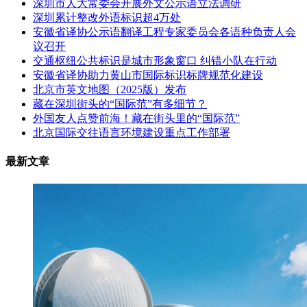
深圳市人大常委会开展外文公示语立法调研
深圳累计整改外语标识超4万处
安徽省译协公示语翻译工程专家委员会各语种负责人会
议召开
交通枢纽公共标识是城市形象窗口 纠错小队在行动
安徽省译协助力黄山市国际标识标牌规范化建设
北京市英文地图（2025版）发布
藏在深圳街头的“国际范”有多细节？
外国友人点赞前海！藏在街头里的“国际范”
北京国际交往语言环境建设重点工作部署
最新文章