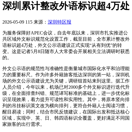
深圳累计整改外语标识超4万处
2026-05-09
115
来源：
深圳特区报
为服务保障好APEC会议，自去年底以来，深圳市扎实推进公
共区域外文标识规范化设置工作，截至目前，全市累计整改外
语标识超4万处，外文公示语建设正式实现“从有到优”的转
变。这是记者5月8日随市人大常委会开展相关立法调研时获悉
的。
外文公示语的规范性与准确性是衡量城市国际化水平和治理能
力的重要标尺。作为许多外籍旅客抵达深圳的第一站，深圳机
场的外文公示语建设尤为关键，调研组首站来到这里。据工作
人员介绍，今年以来，机场已对2000多个外文标识进行迭代升
级，在全面排查纠错、规范译写标准的基础上，进一步优化标
识呈现效果，着力提升可读性和实用性。其中，将原本竖向排
列的吊挂标识英文改为横向排列，更符合外籍人士阅读习惯，
醒目易读；同时，结合市民反馈建议，在国际出发和抵达核心
区域，实现中、英、日、韩四语标识全覆盖，更好满足不同国
家旅客的出行需求。