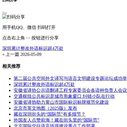
扫码分享
用手机QQ、微信 扫码打开
点击右上角 ··· 按钮进行分享
深圳累计整改外语标识超4万处
« 上一篇
2026-05-09
相关推荐
第二届公共空间外文译写与语言文明建设专题论坛成功举
深圳累计整改外语标识超4万处
安徽省译协公示语翻译工程专家委员会各语种负责人会议
交通枢纽公共标识是城市形象窗口 纠错小队在行动
安徽省译协助力黄山市国际标识标牌规范化建设
北京市英文地图（2025版）发布
藏在深圳街头的“国际范”有多细节？
外国友人点赞前海！藏在街头里的“国际范”
北京国际交往语言环境建设重点工作部署