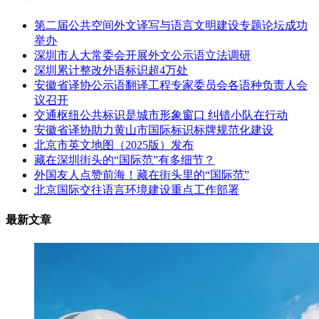
第二届公共空间外文译写与语言文明建设专题论坛成功
举办
深圳市人大常委会开展外文公示语立法调研
深圳累计整改外语标识超4万处
安徽省译协公示语翻译工程专家委员会各语种负责人会
议召开
交通枢纽公共标识是城市形象窗口 纠错小队在行动
安徽省译协助力黄山市国际标识标牌规范化建设
北京市英文地图（2025版）发布
藏在深圳街头的“国际范”有多细节？
外国友人点赞前海！藏在街头里的“国际范”
北京国际交往语言环境建设重点工作部署
最新文章