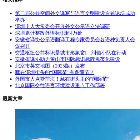
第二届公共空间外文译写与语言文明建设专题论坛成功
举办
深圳市人大常委会开展外文公示语立法调研
深圳累计整改外语标识超4万处
安徽省译协公示语翻译工程专家委员会各语种负责人会
议召开
交通枢纽公共标识是城市形象窗口 纠错小队在行动
安徽省译协助力黄山市国际标识标牌规范化建设
北京市英文地图（2025版）发布
藏在深圳街头的“国际范”有多细节？
外国友人点赞前海！藏在街头里的“国际范”
北京国际交往语言环境建设重点工作部署
最新文章