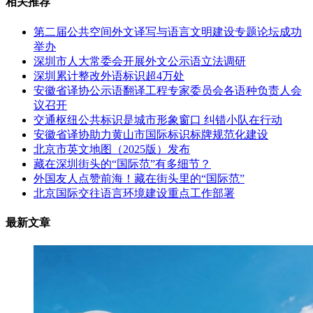
相关推荐
第二届公共空间外文译写与语言文明建设专题论坛成功
举办
深圳市人大常委会开展外文公示语立法调研
深圳累计整改外语标识超4万处
安徽省译协公示语翻译工程专家委员会各语种负责人会
议召开
交通枢纽公共标识是城市形象窗口 纠错小队在行动
安徽省译协助力黄山市国际标识标牌规范化建设
北京市英文地图（2025版）发布
藏在深圳街头的“国际范”有多细节？
外国友人点赞前海！藏在街头里的“国际范”
北京国际交往语言环境建设重点工作部署
最新文章