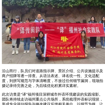
沿山而行，队员们对道路指示牌、景区介绍、公共设施提示及
商户招牌等逐一排查。从语法表述、译名统一性、文化适配
度，到拼写规范与字体清晰度，不放过任何细节漏洞，现场拍
摄记录待完善之处，为后续优化积累详实素材。
此次访查是“译”福州项目深耕城市外语环境建设的实践缩影。
团队将持续走访福州重点公共场所，系统梳理外语标识现状，
形成专业评估报告与修改建议反馈相关单位。以细节为媒，让