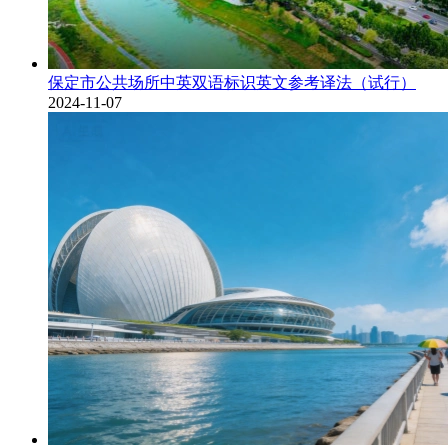
保定市公共场所中英双语标识英文参考译法（试行）
2024-11-07