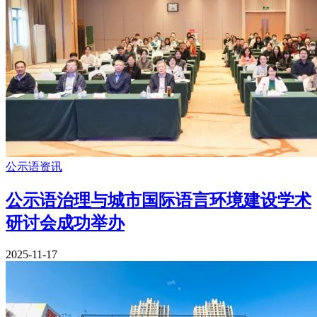
公示语资讯
公示语治理与城市国际语言环境建设学术
研讨会成功举办
2025-11-17