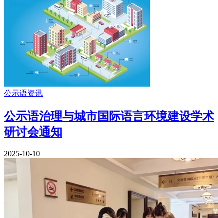
公示语资讯
公示语治理与城市国际语言环境建设学术
研讨会通知
2025-10-10