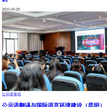
2025-10-29
公示语资讯
公示语翻译与国际语言环境建设（昆明）