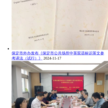
保定市外办发布《保定市公共场所中英双语标识英文参
考译法（试行）》
2024-11-17