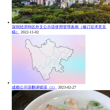
深圳经济特区外文公示语使用管理条例（修订征求意见
稿）
2022-11-02
成都公示语翻译错误（1）
2023-02-27