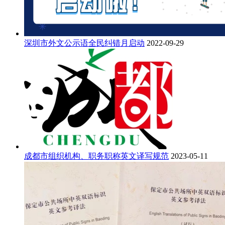
深圳市外文公示语全民纠错月启动
2022-09-29
成都市组织机构、职务职称英文译写规范
2023-05-11