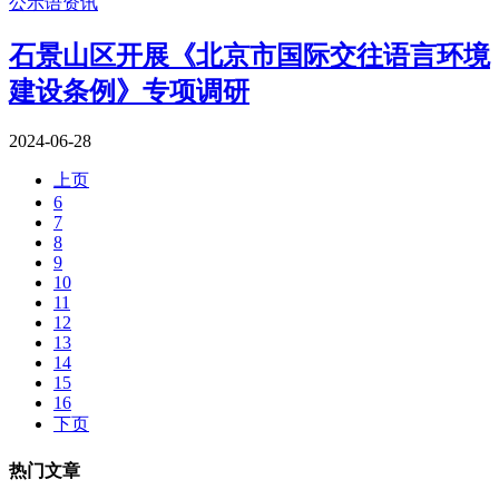
公示语资讯
石景山区开展《北京市国际交往语言环境
建设条例》专项调研
2024-06-28
上页
6
7
8
9
10
11
12
13
14
15
16
下页
热门文章