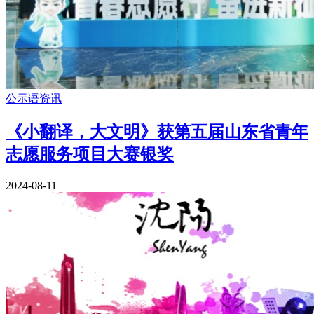
公示语资讯
《小翻译，大文明》获第五届山东省青年
志愿服务项目大赛银奖
2024-08-11