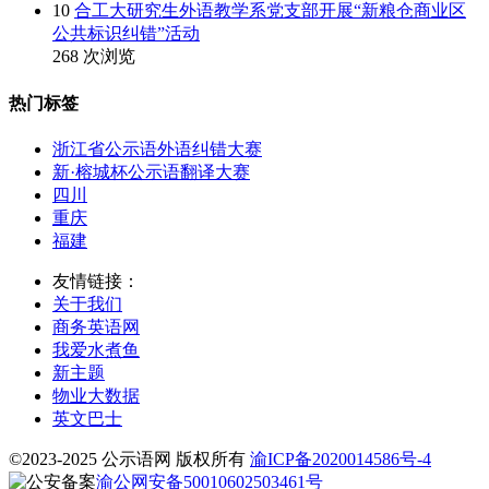
10
合工大研究生外语教学系党支部开展“新粮仓商业区
公共标识纠错”活动
268 次浏览
热门标签
浙江省公示语外语纠错大赛
新·榕城杯公示语翻译大赛
四川
重庆
福建
友情链接：
关于我们
商务英语网
我爱水煮鱼
新主题
物业大数据
英文巴士
©2023-2025 公示语网 版权所有
渝ICP备2020014586号-4
渝公网安备50010602503461号