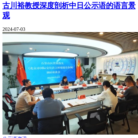
古川裕教授深度剖析中日公示语的语言景
观
2024-07-03