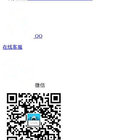
QQ
在线客服
微信