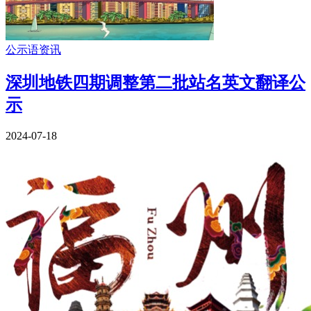
公示语资讯
深圳地铁四期调整第二批站名英文翻译公
示
2024-07-18