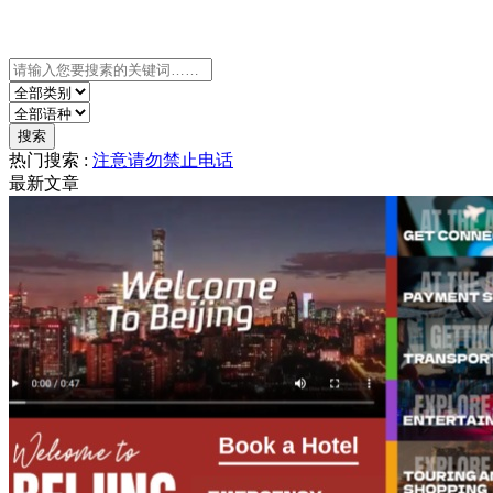
共有7429条术语
搜索
热门搜索 :
注意
请勿
禁止
电话
最新文章