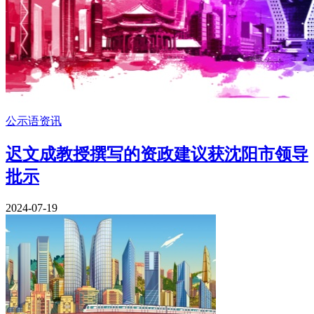
公示语资讯
迟文成教授撰写的资政建议获沈阳市领导
批示
2024-07-19