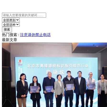
共有7429条术语
搜索
热门搜索 :
注意
请勿
禁止
电话
最新文章