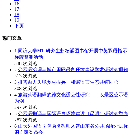
16
17
18
19
下页
热门文章
1
同济大学MTI研究生赴杨浦图书馆开展中英双语指示
标牌监测活动
338 次浏览
2
公示语治理与城市国际语言环境建设学术研讨会通知
313 次浏览
3
推普助力边境乡村振兴，和谐语言生态共铸同心
308 次浏览
4
旅游英语翻译的跨文化适应性研究——以景区公示语
为例
297 次浏览
5
公示语翻译与国际语言环境建设（昆明）研讨会举办
287 次浏览
6
山大外国语学院两名教师入选山东省公共场所外语标
识专家委员会