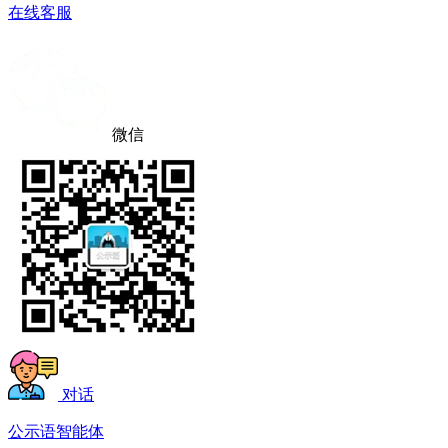
在线客服
微信
对话
公示语智能体