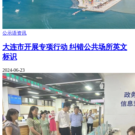
公示语资讯
大连市开展专项行动 纠错公共场所英文
标识
2024-06-23