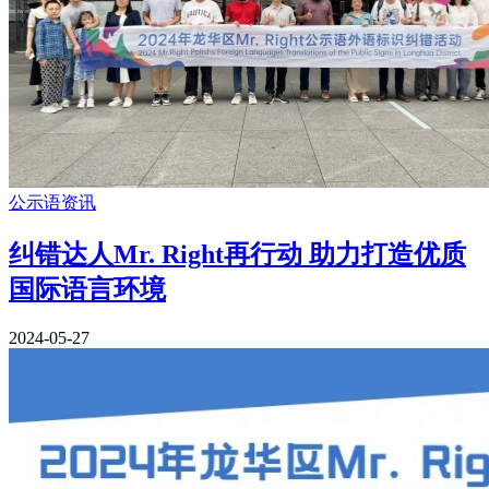
公示语资讯
纠错达人Mr. Right再行动 助力打造优质
国际语言环境
2024-05-27