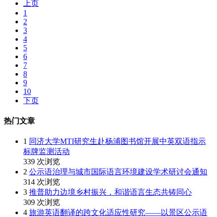
上页
1
2
3
4
5
6
7
8
9
10
下页
热门文章
1
同济大学MTI研究生赴杨浦图书馆开展中英双语指示
标牌监测活动
339 次浏览
2
公示语治理与城市国际语言环境建设学术研讨会通知
314 次浏览
3
推普助力边境乡村振兴，和谐语言生态共铸同心
309 次浏览
4
旅游英语翻译的跨文化适应性研究——以景区公示语